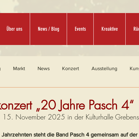
Über uns
News / Blog
Events
Kreaktive
Rüc
g
Markt
News
Konzert
Ausstellung
Kun
konzert „20 Jahre Pasch 4“
15. November 2025 in der Kulturhalle Grebenst
ei Jahrzehnten steht die Band Pasch 4 gemeinsam auf der 