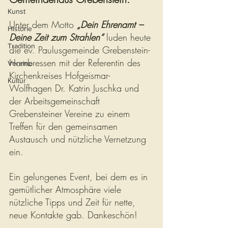
Kunst
Unter dem Motto 
„Dein Ehrenamt – 
Historie
Deine Zeit zum Strahlen“
 luden heute 
Tradition
die ev. Paulusgemeinde Grebenstein-
Hombressen mit der Referentin des 
Vereine
Kirchenkreises Hofgeismar-
Kultur
Wolfhagen Dr. Katrin Juschka und 
der Arbeitsgemeinschaft 
Grebensteiner Vereine zu einem 
Treffen für den gemeinsamen 
Austausch und nützliche Vernetzung 
ein.
Ein gelungenes Event, bei dem es in 
gemütlicher Atmosphäre viele 
nützliche Tipps und Zeit für nette, 
neue Kontakte gab. Dankeschön!