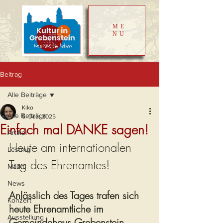
ME
NU
Beitrag
Alle Beiträge
Kiko
Alle Beiträge
5. Dez. 2025
Einfach mal DANKE sagen!
Artikel
Heute am internationalen 
Lesung
Tag des Ehrenamtes! 
Markt
News
Anlässlich des Tages trafen sich 
Konzert
heute Ehrenamtliche im 
Ausstellung
Gemeindehaus Grebenstein.