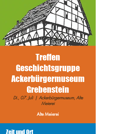
Treffen
Geschichtsgruppe
Ackerbürgermuseum
Grebenstein
Di., 07. Juli
  |  
Ackerbürgermuseum, Alte
Meierei
Alte Meierei
Zeit und Ort