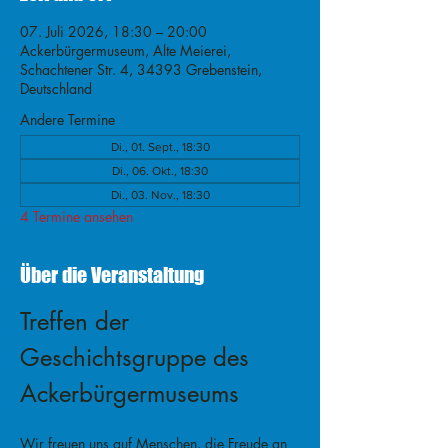
07. Juli 2026, 18:30 – 20:00
Ackerbürgermuseum, Alte Meierei,
Schachtener Str. 4, 34393 Grebenstein,
Deutschland
Andere Termine
Di., 01. Sept., 18:30
Di., 06. Okt., 18:30
Di., 03. Nov., 18:30
4 Termine ansehen
Über die Veranstaltung
Treffen der 
Geschichtsgruppe des 
Ackerbürgermuseums
Wir freuen uns auf Menschen, die Freude an 