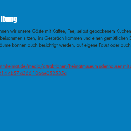
altung
nen wir unsere Gäste mit Kaffee, Tee, selbst gebackenem Kuchen 
 beisammen sitzen, ins Gespräch kommen und einen gemütlichen 
räume können auch besichtigt werden, auf eigene Faust oder auch 
mmheimat.de/media/attraktionen/heimatmuseum-udenhausen-mit-d
-1214-4b57-a366-1066e052535a