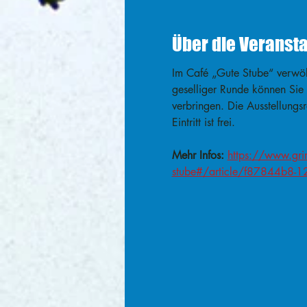
Über die Veranst
Im Café „Gute Stube“ verwöh
geselliger Runde können Sie
verbringen. Die Ausstellungs
Eintritt ist frei.
Mehr Infos:
https://www.gri
stube#/article/f87844b8