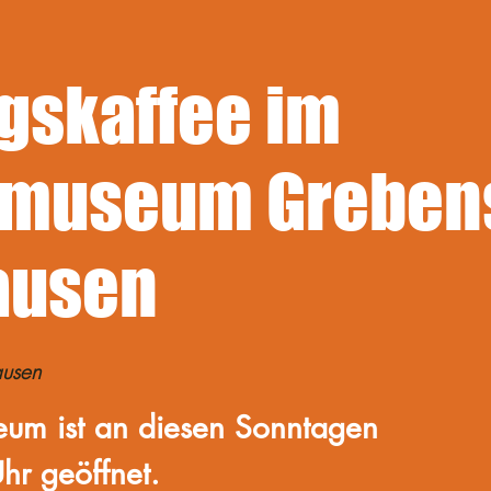
gskaffee im
museum Greben
ausen
usen
um ist an diesen Sonntagen
hr geöffnet.