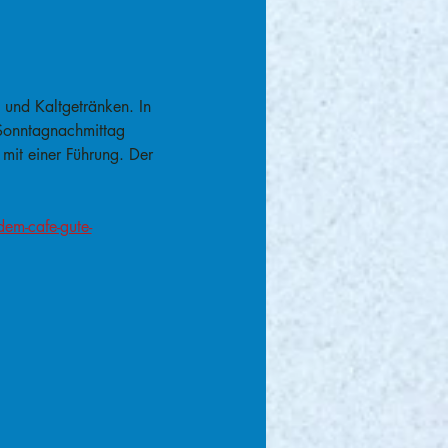
und Kaltgetränken. In 
Sonntagnachmittag 
mit einer Führung. Der 
em-cafe-gute-