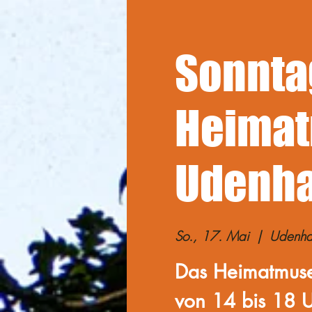
Sonnta
Heimat
Udenh
So., 17. Mai
  |  
Udenha
Das Heimatmuse
von 14 bis 18 U