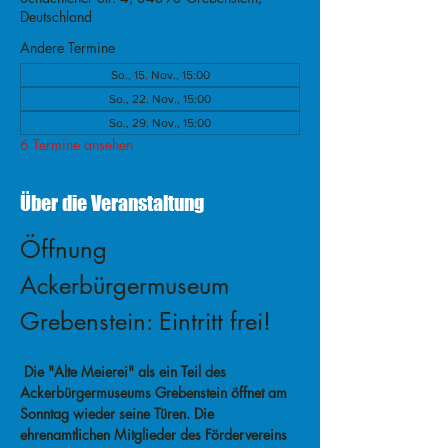
Deutschland
Andere Termine
So., 15. Nov., 15:00
So., 22. Nov., 15:00
So., 29. Nov., 15:00
6 Termine ansehen
Über die Veranstaltung
Öffnung 
Ackerbürgermuseum 
Grebenstein: Eintritt frei!
 Die "Alte Meierei" als ein Teil des 
Ackerbürgermuseums Grebenstein öffnet am 
Sonntag wieder seine Türen. Die 
ehrenamtlichen Mitglieder des Fördervereins 