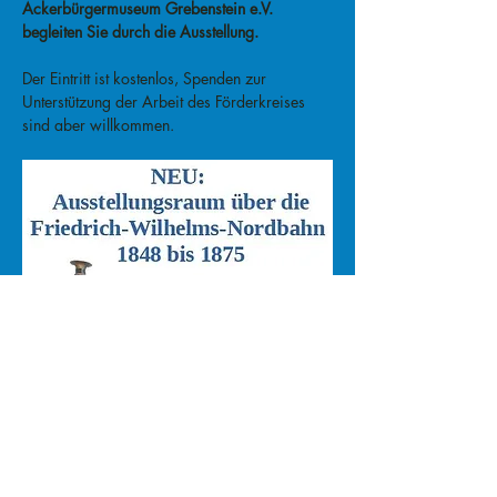
Ackerbürgermuseum Grebenstein e.V. 
begleiten Sie durch die Ausstellung.
Der Eintritt ist kostenlos, Spenden zur 
Unterstützung der Arbeit des Förderkreises 
sind aber willkommen.
Weiterlesen >