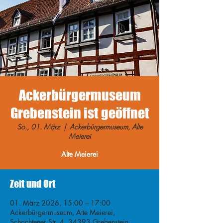
Ackerbürgermuseum
Grebenstein ist geöffnet
So., 01. März
  |  
Ackerbürgermuseum, Alte
Meierei
Alte Meierei
Zeit und Ort
01. März 2026, 15:00 – 17:00
Ackerbürgermuseum, Alte Meierei,
Schachtener Str. 4, 34393 Grebenstein,