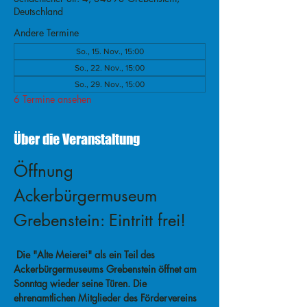
Deutschland
Andere Termine
So., 15. Nov., 15:00
So., 22. Nov., 15:00
So., 29. Nov., 15:00
6 Termine ansehen
Über die Veranstaltung
Öffnung 
Ackerbürgermuseum 
Grebenstein: Eintritt frei!
 Die "Alte Meierei" als ein Teil des 
Ackerbürgermuseums Grebenstein öffnet am 
Sonntag wieder seine Türen. Die 
ehrenamtlichen Mitglieder des Fördervereins 