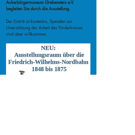
Ackerbürgermuseum Grebenstein e.V. 
begleiten Sie durch die Ausstellung.
Der Eintritt ist kostenlos, Spenden zur 
Unterstützung der Arbeit des Förderkreises 
sind aber willkommen.
Weiterlesen >