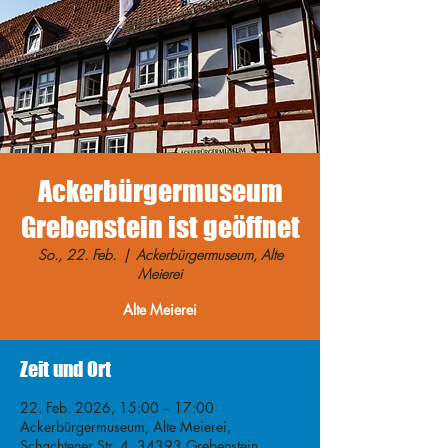
Ackerbürgermuseum
Grebenstein ist geöffnet
So., 22. Feb.
  |  
Ackerbürgermuseum, Alte
Meierei
Alte Meierei
Zeit und Ort
22. Feb. 2026, 15:00 – 17:00
Ackerbürgermuseum, Alte Meierei,
Schachtener Str. 4, 34393 Grebenstein,