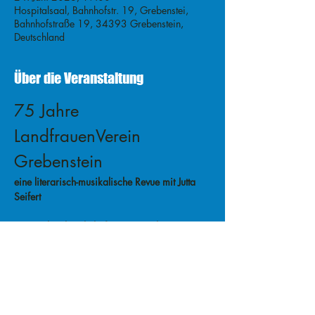
Hospitalsaal, Bahnhofstr. 19, Grebenstei,
Bahnhofstraße 19, 34393 Grebenstein,
Deutschland
Über die Veranstaltung
75 Jahre 
LandfrauenVerein 
Grebenstein
eine literarisch-musikalische Revue mit Jutta 
Seifert
Hospitalsaal, Bahnhofstr. 19, Grebenstein
Veranstaltung teilen